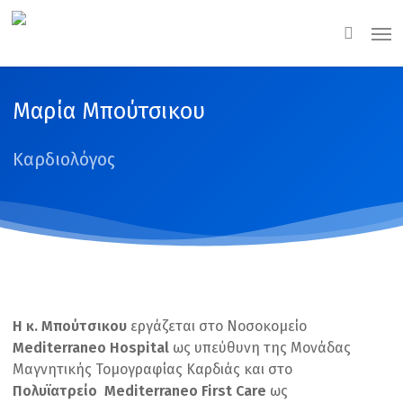
Skip
Men
to
search
main
content
Μαρία Μπούτσικου
Καρδιολόγος
Η κ. Μπούτσικου
εργάζεται στο Νοσοκομείο
Mediterrane
ο
Hospital
ως υπεύθυνη της Μονάδας
Μαγνητικής Τομογραφίας Καρδιάς και στο
Πολυϊατρείο
Mediterrane
ο
First
Care
ως