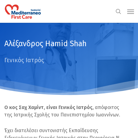
Skip
Men
to
search
main
content
Αλέξανδρος Hamid Shah
Γενικός Ιατρός
O κος Σαχ Χαμίντ, είναι Γενικός Ιατρός,
απόφοιτος
της Ιατρικής Σχολής του Πανεπιστημίου Ιωαννίνων.
Έχει διατελέσει συντονιστής Εκπαίδευσης
Ειδικευόμενων Γενικής Ιατρικής στην Περιφέρεια Ν.