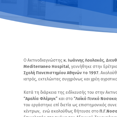
Ο Ακτινοδιαγνώστης
κ.
Ιωάννης Λουλακάς
,
Διευ
Mediterraneo Hospital,
γεννήθηκε στην Ερέτρι
Σχολή Πανεπιστημίου Αθηνών το 1997
. Ακολού
ιατρός, εκτελώντας συγχρόνως και χρέη αγροτικ
Κατά τη διάρκεια της ειδίκευσής του στην Ακτι
“Αμαλία Φλέμιγκ”
και στο
“Λαϊκό Γενικό Νοσοκο
του εργάστηκε επί διετία ως επιστημονικός συν
κέντρων, ενώ ακολούθως θήτευσε στο
Π.Γ.Νοσ