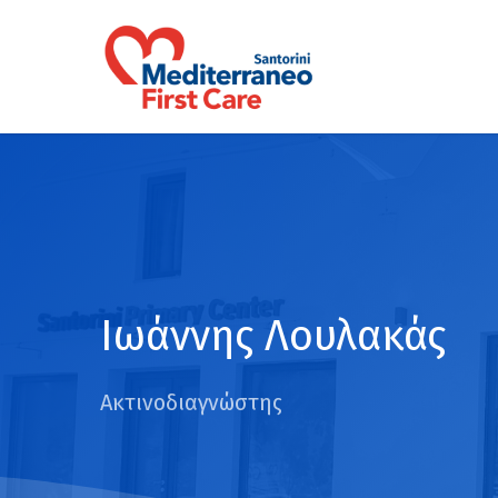
Skip
to
main
content
Ιωάννης Λουλακάς
Ακτινοδιαγνώστης