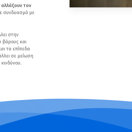
 αλλάξουν τον
 σε συνδυασμό με
λει στην
ύ βάρους και
και τα επίπεδα
άλλει σε μείωση
 κινδύνου.