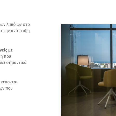
ων λιπιδίων στο
ια την ανάπτυξη
είς με
νη που
λλει σημαντικά
ικεύονται
ων που