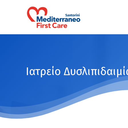
Skip
to
main
content
Ιατρείο
Δυσλιπιδαιμί