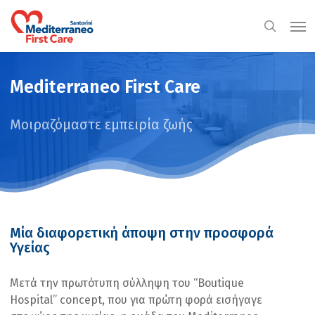
Skip
Men
to
search
main
content
Mediterraneo First Care
Μοιραζόμαστε εμπειρία ζωής
Μία διαφορετική άποψη στην προσφορά
Υγείας
Μετά την πρωτότυπη σύλληψη του “Boutique
Hospital” concept, που για πρώτη φορά εισήγαγε