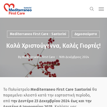
Skip
Men
to
search
main
content
Mediterraneo First Care - Santorini
Δημοσιεύματα
Καλά Χριστούγεννα, Καλές Γιορτές!
By
Mediterraneo First Care
16th Δεκέμβριος 2024
Το Πολυϊατρείο
Mediterraneo First Care Santorini
θα
παραμείνει κλειστό κατά την εορταστική περίοδο,
από
την Δευτέρα 23 Δεκεμβρίου 2024 έως και την
Δευτέρα 6 Ιανουαρίου 2025.
Καλέστε μας